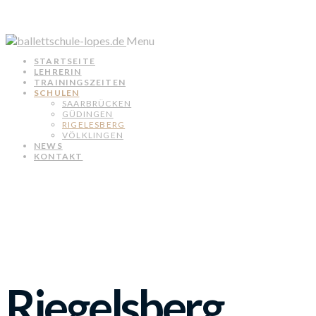
Menu
STARTSEITE
LEHRERIN
TRAININGSZEITEN
SCHULEN
SAARBRÜCKEN
GÜDINGEN
RIGELESBERG
VÖLKLINGEN
NEWS
KONTAKT
Riegelsberg